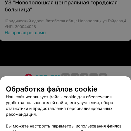
УЗ "Новополоцкая центральная городская
больница"
Юридический адрес: Витебская обл.,г.Новополоцк,ул.Гайдара,4
УНП: 300044028
На правах рекламы
О проекте
Новости проекта
Размещение рекламы
Обработка файлов cookie
Медицинский маркетинг
Публичный договор
Наш сайт использует файлы cookie для обеспечения
удобства пользователей сайта, его улучшения, сбора
Пользовательское соглашение
Способы оплаты
статистики и предоставления персонализированных
Вакансии
Партнеры
рекомендаций.
Написать руководителю 103.by
Вы можете настроить параметры использования файлов
Написать в поддержку