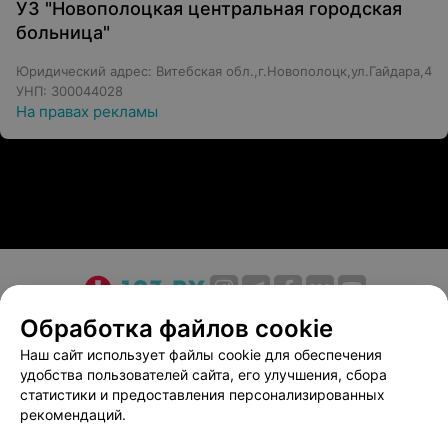
УЗ "Новополоцкая центральная городская
больница"
Юридический адрес: Витебская обл.,г.Новополоцк,ул.Гайдара,4
УНП: 300044028
На правах рекламы
О проекте
Новости проекта
Размещение рекламы
Обработка файлов cookie
Медицинский маркетинг
Публичный договор
Наш сайт использует файлы cookie для обеспечения
удобства пользователей сайта, его улучшения, сбора
Пользовательское соглашение
Способы оплаты
статистики и предоставления персонализированных
Вакансии
Партнеры
рекомендаций.
Написать руководителю 103.by