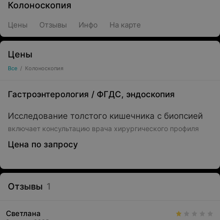
Колоноскопия
Цены
Отзывы
Инфо
На карте
Цены
Все
/
Колоноскопия
Гастроэнтерология
/
ФГДС, эндоскопия
Исследование толстого кишечника с биопсией
включает консультацию врача хирургического профиля
Цена по запросу
Отзывы
1
Светлана