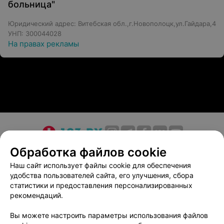
больница"
Юридический адрес: Витебская обл.,г.Новополоцк,ул.Гайдара,4
УНП: 300044028
На правах рекламы
О проекте
Новости проекта
Размещение рекламы
Обработка файлов cookie
Медицинский маркетинг
Публичный договор
Наш сайт использует файлы cookie для обеспечения
удобства пользователей сайта, его улучшения, сбора
Пользовательское соглашение
Способы оплаты
статистики и предоставления персонализированных
Вакансии
Партнеры
рекомендаций.
Написать руководителю 103.by
Вы можете настроить параметры использования файлов
Написать в поддержку